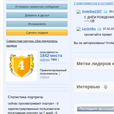
2 комплиментов в гостевой 
Отправить приватное сообщение
Angelina2307
30.
Добавить в друзья
С ДНЁМ РОЖДЕНИЯ!
---'-,-(@
Игнорировать
Lerochka
07.02.20
Сделать подарок
прочитайте приват
Совместная покупка: сбор предоплаты,
Вы не авторизованы! Чтоб
раздачи
популярность:
1842 место
рейтинг
7969
?
Метки лидеров
Привилегированный
пользователь
4
уровня
Интервью
Статистика портрета:
сейчас просматривают портрет - 0
Последние
фотогра
зарегистрированные пользователи
посетившие портрет за 7 дней - 0